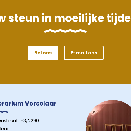
 steun in moeilijke tijd
Bel ons
E-mail ons
erarium Vorselaar
nstraat 1-3, 2290
laar