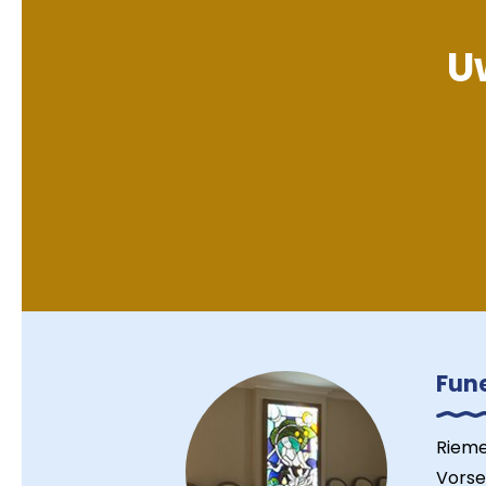
Uw
Fun
Rieme
Vorse