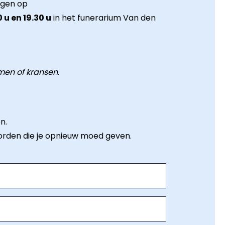
ngen op
 u en 19.30 u
in het funerarium Van den
en of kransen.
n.
orden die je opnieuw moed geven.