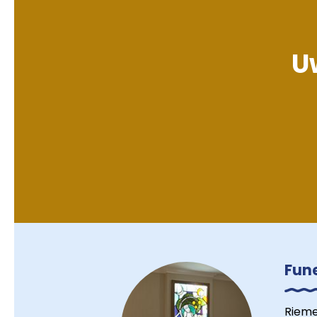
Uw
Fun
Rieme