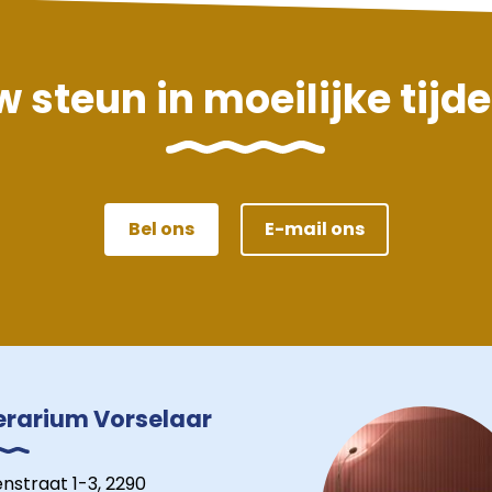
 steun in moeilijke tijd
Bel ons
E-mail ons
erarium Vorselaar
nstraat 1-3, 2290