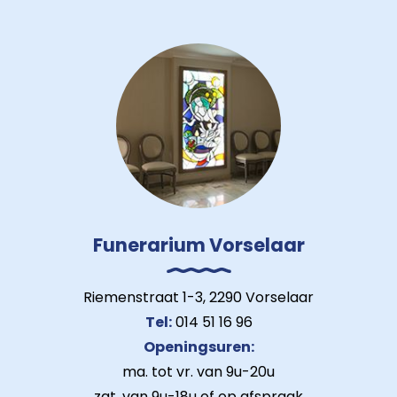
Funerarium Vorselaar
Riemenstraat 1-3, 2290 Vorselaar
Tel:
014 51 16 96
Openingsuren:
ma. tot vr. van 9u-20u
zat. van 9u-18u of op afspraak