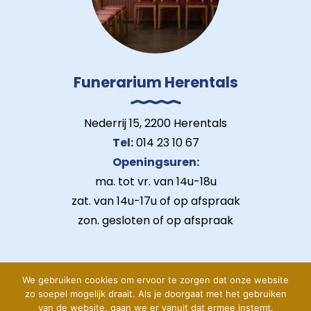
Funerarium Herentals
Nederrij 15, 2200 Herentals
Tel:
014 23 10 67
Openingsuren:
ma. tot vr. van 14u-18u
zat. van 14u-17u of op afspraak
zon. gesloten of op afspraak
We gebruiken cookies om ervoor te zorgen dat onze website
zo soepel mogelijk draait. Als je doorgaat met het gebruiken
van de website, gaan we er vanuit dat ermee instemt.