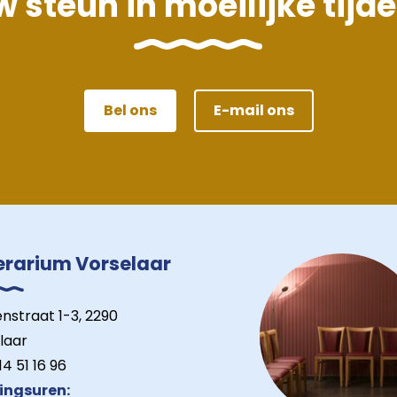
 steun in moeilijke tijd
Bel ons
E-mail ons
erarium Vorselaar
nstraat 1-3, 2290
laar
4 51 16 96
ingsuren: